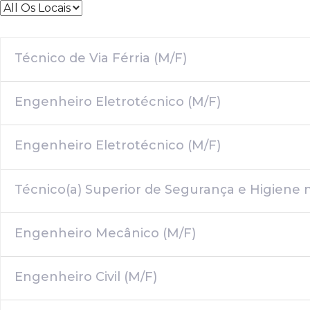
Skip
Skip
All
links
to
Os
primary
Locais
navigation
Técnico de Via Férria (M/F)
Skip
to
Engenheiro Eletrotécnico (M/F)
content
Engenheiro Eletrotécnico (M/F)
Técnico(a) Superior de Segurança e Higiene 
Engenheiro Mecânico (M/F)
Engenheiro Civil (M/F)