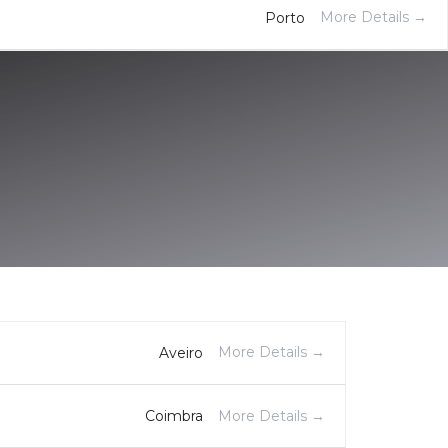
More Details
Porto
More Details
Aveiro
More Details
Coimbra