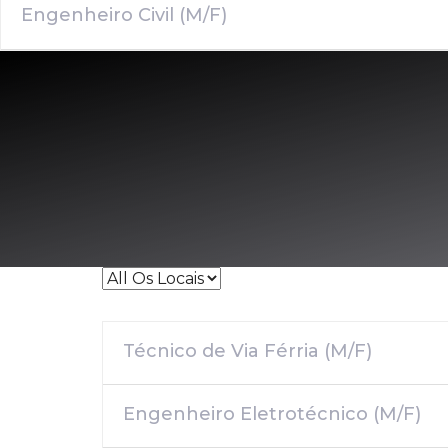
Engenheiro Civil (M/F)
All
Os
Locais
Técnico de Via Férria (M/F)
Engenheiro Eletrotécnico (M/F)