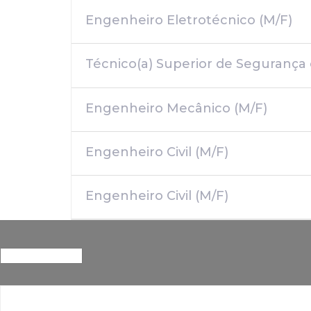
Engenheiro Eletrotécnico (M/F)
Técnico(a) Superior de Segurança
Engenheiro Mecânico (M/F)
Engenheiro Civil (M/F)
Engenheiro Civil (M/F)
All
Os
Locais
Técnico de Via Férria (M/F)