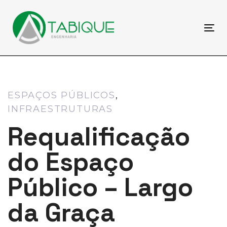
Skip
Skip
links
to
primary
To
navigation
nav
Skip
to
content
ESPAÇOS PÚBLICOS
INFRAESTRUTURAS
Requalificação
do Espaço
Público – Largo
da Graça